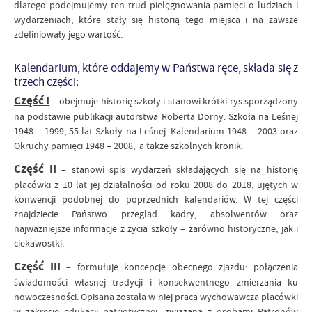
dlatego podejmujemy ten trud pielęgnowania pamięci o ludziach i
wydarzeniach, które stały się historią tego miejsca i na zawsze
zdefiniowały jego wartość.
Kalendarium, które oddajemy w Państwa ręce, składa się z
trzech części:
Część I
– obejmuje historię szkoły i stanowi krótki rys sporządzony
na podstawie publikacji autorstwa Roberta Dorny: Szkoła na Leśnej
1948 – 1999, 55 lat Szkoły na Leśnej. Kalendarium 1948 – 2003 oraz
Okruchy pamięci 1948 – 2008, a także szkolnych kronik.
Część II
– stanowi spis wydarzeń składających się na historię
placówki z 10 lat jej działalności od roku 2008 do 2018, ujętych w
konwencji podobnej do poprzednich kalendariów. W tej części
znajdziecie Państwo przegląd kadry, absolwentów oraz
najważniejsze informacje z życia szkoły – zarówno historyczne, jak i
ciekawostki.
Część III
– formułuje koncepcję obecnego zjazdu: połączenia
świadomości własnej tradycji i konsekwentnego zmierzania ku
nowoczesności. Opisana została w niej praca wychowawcza placówki
w zakresie edukacji patriotycznej, związana z osobami Patronów