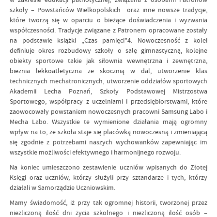
szkoły – Powstańców Wielkopolskich oraz inne nowsze tradycje,
które tworzą się w oparciu o bieżące doświadczenia i wyzwania
współczesności. Tradycje związane z Patronem opracowane zostały
na podstawie książki „Czas pamięci”4. Nowoczesność z kolei
definiuje okres rozbudowy szkoły o salę gimnastyczną, kolejne
obiekty sportowe takie jak siłownia wewnętrzna i zewnętrzna,
bieżnia lekkoatletyczna ze skocznią w dal, utworzenie klas
technicznych mechatronicznych, utworzenie oddziałów sportowych
Akademii Lecha Poznań, Szkoły Podstawowej Mistrzostwa
Sportowego, współpracy z uczelniami i przedsiębiorstwami, które
zaowocowały powstaniem nowoczesnych pracowni Samsung Labo i
Mecha Labo. Wszystkie te wymienione działania mają ogromny
wpływ na to, że szkoła staje się placówką nowoczesną i zmieniającą
się zgodnie z potrzebami naszych wychowanków zapewniając im
wszystkie możliwości efektywnego i harmonijnego rozwoju.
Na koniec umieszczono zestawienie uczniów wpisanych do Złotej
Księgi oraz uczniów, którzy służyli przy sztandarze i tych, którzy
działali w Samorządzie Uczniowskim.
Mamy świadomość, iż przy tak ogromnej historii, tworzonej przez
niezliczoną ilość dni życia szkolnego i niezliczoną ilość osób –