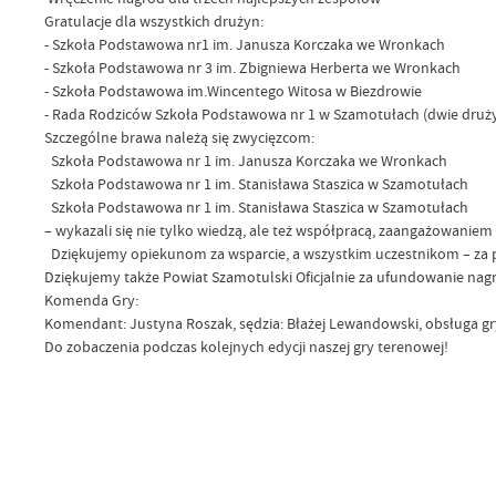
Gratulacje dla wszystkich drużyn:
- Szkoła Podstawowa nr1 im. Janusza Korczaka we Wronkach
- Szkoła Podstawowa nr 3 im. Zbigniewa Herberta we Wronkach
- Szkoła Podstawowa im.Wincentego Witosa w Biezdrowie
- Rada Rodziców Szkoła Podstawowa nr 1 w Szamotułach (dwie druż
Szczególne brawa należą się zwycięzcom:
Szkoła Podstawowa nr 1 im. Janusza Korczaka we Wronkach
Szkoła Podstawowa nr 1 im. Stanisława Staszica w Szamotułach
Szkoła Podstawowa nr 1 im. Stanisława Staszica w Szamotułach
– wykazali się nie tylko wiedzą, ale też współpracą, zaangażowaniem i
Dziękujemy opiekunom za wsparcie, a wszystkim uczestnikom – za pa
Dziękujemy także Powiat Szamotulski Oficjalnie za ufundowanie nag
Komenda Gry:
Komendant: Justyna Roszak, sędzia: Błażej Lewandowski, obsługa gry
Do zobaczenia podczas kolejnych edycji naszej gry terenowej!