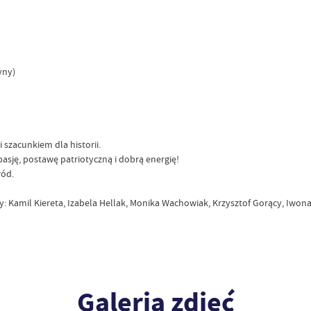
yny)
 szacunkiem dla historii.
sję, postawę patriotyczną i dobrą energię!
ród.
: Kamil Kiereta, Izabela Hellak, Monika Wachowiak, Krzysztof Gorący, Iwon
Galeria zdjęć