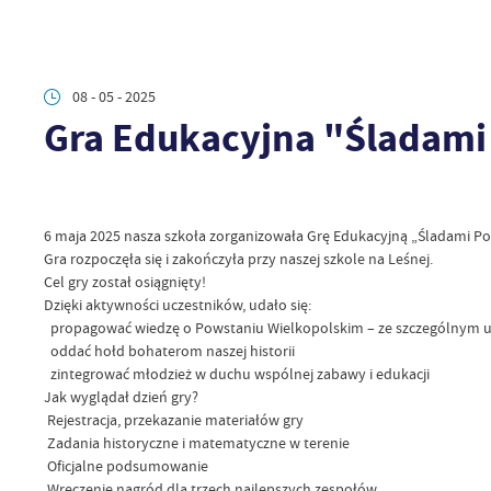
08 - 05 - 2025
Gra Edukacyjna "Śladami
6 maja 2025 nasza szkoła zorganizowała Grę Edukacyjną „Śladami P
Gra rozpoczęła się i zakończyła przy naszej szkole na Leśnej.
Cel gry został osiągnięty!
Dzięki aktywności uczestników, udało się:
propagować wiedzę o Powstaniu Wielkopolskim – ze szczególnym u
oddać hołd bohaterom naszej historii
zintegrować młodzież w duchu wspólnej zabawy i edukacji
Jak wyglądał dzień gry?
Rejestracja, przekazanie materiałów gry
Zadania historyczne i matematyczne w terenie
Oficjalne podsumowanie
Wręczenie nagród dla trzech najlepszych zespołów